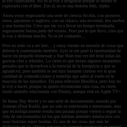
la vez cautivadora. No os la voy a desgranar porque lo bonito es
explorarla con el libro. Eso sí, no es una historia feliz, repito.
Ahora estoy empezando una serie de ciencia ficción, con pioneros
rusos, japoneses e ingleses, con un clásico, una novedad, dos sueños
y una fundación. Creo que me va a llevar un tiempo terminarla,
seguramente buena parte del verano. Pero por lo que llevo, creo que
la voy a disfrutar mucho. Ya os iré contando…
Pero no todo va a ser leer… y estoy viendo un montón de cosas que
debería ir comentando también. Ayer se me pasó la oportunidad de
hacer mi pequeño homenaje a Star Wars tras ver del tirón todas las
guerras clon y rebeldes. Lo cierto es que tienen algunos momentos
geniales que te devuelven a la esencial de la franquicia y que se
agradecen, pero también se me hizo bastante curioso ver la gran
cantidad de contradicciones y tonterías que salen al vuelo en la
mayoría de los episodios. Da para reflexión filosófica, pero hoy no
la voy a hacer, porque os quiero recomendar otra cosa, en cierto
modo también relacionada con Disney, aunque está en Apple TV+.
Se llama
Tiny World
y es una serie de documentales narrada por
Antman (Paul Rudd), que no solo es entretenida e interesante, sino
que tecnológicamente resulta una pasada porque vienen a seguir la
vida de micromundos en los que habitan animales minúsculos con
unas historias súper bonitas. Es una de las cosas que más he
disfrutado en las últimas semanas (la segunda temporada se estrenó