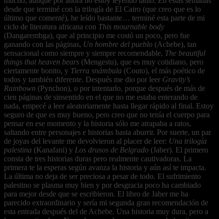
mucho, aunque por ahora no estoy leyendo tanto. En estas semanas
desde que terminé con la trilogía de El Cairo (que creo que es lo
último que comenté), he leído bastante… terminé esta parte de mi
ciclo de literatura africana con
This mournable body
(Dangarembga), que al principio me costó un poco, pero fue
ganando con las páginas,
Un hombre del pueblo
(Achebe), tan
sensacional como siempre y siempre recomendable,
The beautiful
things that heaven bears
(Mengestu), que es muy cotidiano, pero
ciertamente bonito, y
Tierra snámbula
(Couto), el más poético de
todos y también diferente. Después me dio por leer
Gravity’s
Rainbown
(Pynchon), o por intentarlo, porque después de más de
cien páginas de sinsentido en el que no me estaba enterando de
nada, empecé a leer aleatoriamente hasta llegar rápido al final. Estoy
seguro de que es muy bueno, pero creo que no tenía el cuerpo para
pensar en ese momento y la historia sólo me atrapaba a ratos,
saltando entre personajes e historias hasta aburrir. Por suerte, un par
de joyas del levante me devolvieron al placer de leer:
Una trilogía
palestina
(Kanafani) y
Los drusos de Belgrado
(Jaber). El primero
consta de tres historias duras pero realmente cautivadoras. La
primera te la esperas según avanza la historia y aún así te impacta.
La última no deja de ser preciosa a pesar de todo. El sufrimiento
palestino se plasma muy bien y por desgracia poco ha cambiado
para mejor desde que se escribieron. El libro de Jaber me ha
parecido extraordinario y sería mi segunda gran recomendación de
esta entrada después del de Achebe. Una historia muy dura, pero a