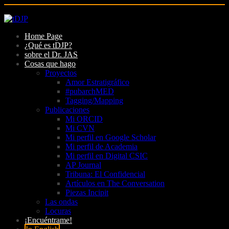
Skip
to
Home Page
content
¿Qué es tDJP?
sobre el Dr. JAS
Cosas que hago
Proyectos
Amor Estratigráfico
#pubarchMED
Tagging/Mapping
Publicaciones
Mi ORCID
Mi CVN
Mi perfil en Google Scholar
Mi perfil de Academia
Mi perfil en Digital CSIC
AP Journal
Tribuna: El Confidencial
Artículos en The Conversation
Piezas Incipit
Las ondas
Locuras
¡Encuéntrame!