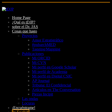
Skip
to
Home Page
content
¿Qué es tDJP?
sobre el Dr. JAS
Cosas que hago
Proyectos
Amor Estratigráfico
#pubarchMED
Tagging/Mapping
Publicaciones
Mi ORCID
Mi CVN
Mi perfil en Google Scholar
Mi perfil de Academia
Mi perfil en Digital CSIC
AP Journal
Tribuna: El Confidencial
Artículos en The Conversation
Piezas Incipit
Las ondas
Locuras
¡Encuéntrame!