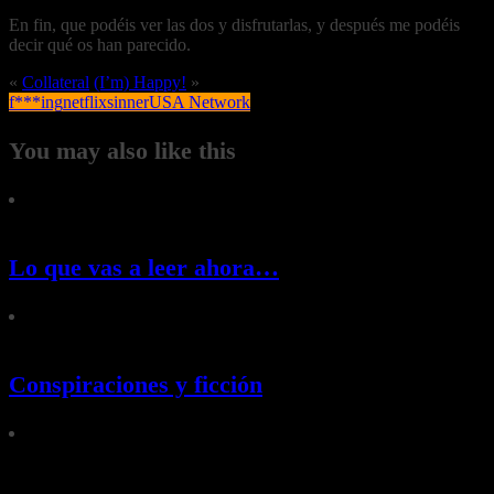
En fin, que podéis ver las dos y disfrutarlas, y después me podéis
decir qué os han parecido.
«
Collateral
(I’m) Happy!
»
f***ing
netflix
sinner
USA Network
You may also like this
Lo que vas a leer ahora…
Conspiraciones y ficción