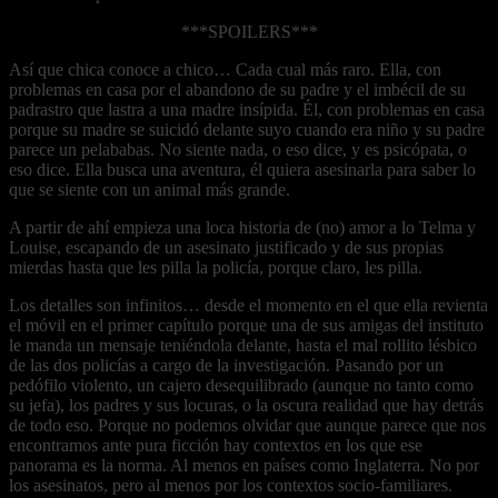
***SPOILERS***
Así que chica conoce a chico… Cada cual más raro. Ella, con
problemas en casa por el abandono de su padre y el imbécil de su
padrastro que lastra a una madre insípida. Él, con problemas en casa
porque su madre se suicidó delante suyo cuando era niño y su padre
parece un pelababas. No siente nada, o eso dice, y es psicópata, o
eso dice. Ella busca una aventura, él quiera asesinarla para saber lo
que se siente con un animal más grande.
A partir de ahí empieza una loca historia de (no) amor a lo Telma y
Louise, escapando de un asesinato justificado y de sus propias
mierdas hasta que les pilla la policía, porque claro, les pilla.
Los detalles son infinitos… desde el momento en el que ella revienta
el móvil en el primer capítulo porque una de sus amigas del instituto
le manda un mensaje teniéndola delante, hasta el mal rollito lésbico
de las dos policías a cargo de la investigación. Pasando por un
pedófilo violento, un cajero desequilibrado (aunque no tanto como
su jefa), los padres y sus locuras, o la oscura realidad que hay detrás
de todo eso. Porque no podemos olvidar que aunque parece que nos
encontramos ante pura ficción hay contextos en los que ese
panorama es la norma. Al menos en países como Inglaterra. No por
los asesinatos, pero al menos por los contextos socio-familiares.