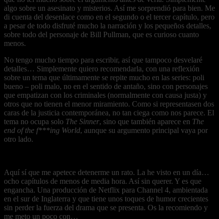
algo sobre un asesinato y misterios. Así me sorprendió para bien. Me
di cuenta del desenlace como en el segundo o el tercer capítulo, pero
a pesar de todo disfruté mucho la narración y los pequeños detalles,
sobre todo del personaje de Bill Pullman, que es curioso cuanto
menos.
No tengo mucho tiempo para escribir, así que tampoco desvelaré
detalles… Simplemente quiero recomendarla, con una reflexión
sobre un tema que últimamente se repite mucho en las series: poli
bueno – poli malo, no en el sentido de antaño, sino con personajes
que empatizan con los criminales (normalmente con causa justa) y
otros que no tienen el menor miramiento. Como si representasen dos
caras de la justicia contemporánea, no tan ciega como nos parece. El
tema no ocupa solo
The Sinner
, sino que también aparece en
The
end of the f***ing World
, aunque su argumento principal vaya por
otro lado.
Aquí sí que me apetece detenerme un rato. La he visto en un día…
ocho capítulos de menos de media hora. Así sin querer. Y es que
engancha. Una producción de Netflix para Channel 4, ambientada
en el sur de Inglaterra y que tiene unos toques de humor crecientes
sin perder la fuerza del drama que se presenta. Os la recomiendo y
me meto un poco con…