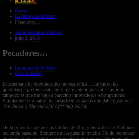
In English
Home
La granja de Schrute
Pecadores…
Jaime Almansa Sánchez
julio 3, 2018
Pecadores…
La granja de Schrute
No Comment
Esta semana he devorado dos nuevas series… ambas en las
quinielas de premios este año y realmente interesantes, aunque
tampoco es que me hayan parecido innovadoras o rompedoras.
Simplemente un par de historias bien contadas que daba gusto ver:
The Sinner
y
The end of the f***ing World
.
De la primera supe por los Globos de Oro, y ver a Jessica Biel pues
me atraía bastante. Siempre me ha gustado mucho. He de reconocer
que no leí mucho sobre el argumento antes de verla. Simplemente