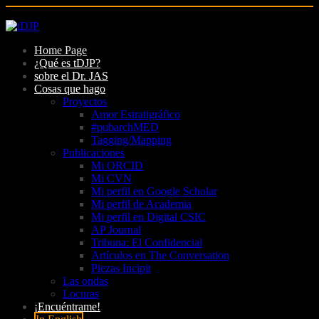
Skip
to
Home Page
content
¿Qué es tDJP?
sobre el Dr. JAS
Cosas que hago
Proyectos
Amor Estratigráfico
#pubarchMED
Tagging/Mapping
Publicaciones
Mi ORCID
Mi CVN
Mi perfil en Google Scholar
Mi perfil de Academia
Mi perfil en Digital CSIC
AP Journal
Tribuna: El Confidencial
Artículos en The Conversation
Piezas Incipit
Las ondas
Locuras
¡Encuéntrame!