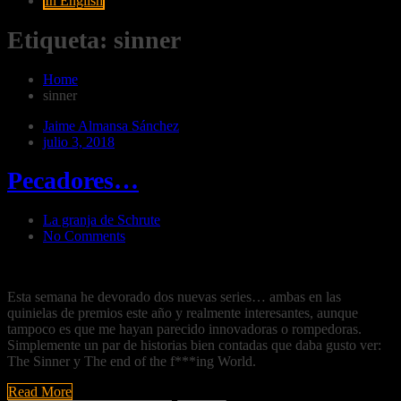
In English
Etiqueta:
sinner
Home
sinner
Jaime Almansa Sánchez
julio 3, 2018
Pecadores…
La granja de Schrute
No Comments
Esta semana he devorado dos nuevas series… ambas en las
quinielas de premios este año y realmente interesantes, aunque
tampoco es que me hayan parecido innovadoras o rompedoras.
Simplemente un par de historias bien contadas que daba gusto ver:
The Sinner y The end of the f***ing World.
Read More