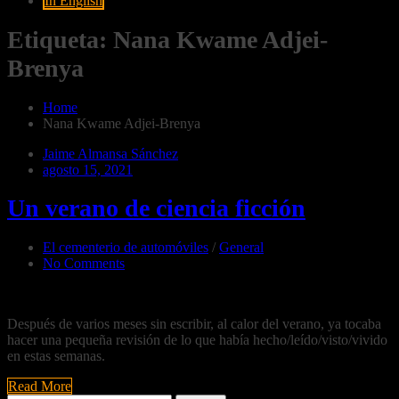
In English
Etiqueta:
Nana Kwame Adjei-
Brenya
Home
Nana Kwame Adjei-Brenya
Jaime Almansa Sánchez
agosto 15, 2021
Un verano de ciencia ficción
El cementerio de automóviles
/
General
No Comments
Después de varios meses sin escribir, al calor del verano, ya tocaba
hacer una pequeña revisión de lo que había hecho/leído/visto/vivido
en estas semanas.
Read More