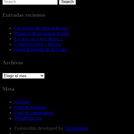
Entradas recientes
Un verano de ciencia ficción
Pioneros de la ciencia ficción
Lo que vas a leer ahora…
Conspiraciones y ficción
Sobre la trilogía de El Cairo
Archivos
Archivos
Meta
Acceder
Feed de entradas
Feed de comentarios
WordPress.org
Featuredlite developed by
ThemeHunk