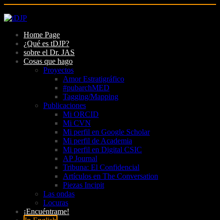
Skip
to
Home Page
content
¿Qué es tDJP?
sobre el Dr. JAS
Cosas que hago
Proyectos
Amor Estratigráfico
#pubarchMED
Tagging/Mapping
Publicaciones
Mi ORCID
Mi CVN
Mi perfil en Google Scholar
Mi perfil de Academia
Mi perfil en Digital CSIC
AP Journal
Tribuna: El Confidencial
Artículos en The Conversation
Piezas Incipit
Las ondas
Locuras
¡Encuéntrame!