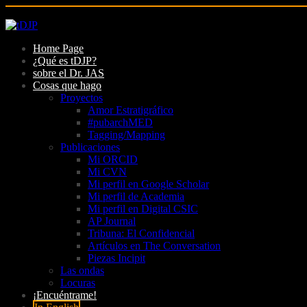
Skip
to
Home Page
content
¿Qué es tDJP?
sobre el Dr. JAS
Cosas que hago
Proyectos
Amor Estratigráfico
#pubarchMED
Tagging/Mapping
Publicaciones
Mi ORCID
Mi CVN
Mi perfil en Google Scholar
Mi perfil de Academia
Mi perfil en Digital CSIC
AP Journal
Tribuna: El Confidencial
Artículos en The Conversation
Piezas Incipit
Las ondas
Locuras
¡Encuéntrame!