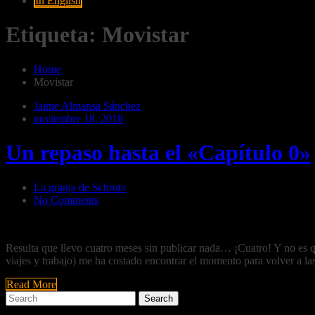
In English
Etiqueta:
Movistar
Home
Movistar
Jaime Almansa Sánchez
noviembre 18, 2018
Un repaso hasta el «Capítulo 0»
La granja de Schrute
No Comments
Resulta que llevo cuatro meses sin publicar nada… ¡Cuatro! Y no es que
viajes y trabajo) me ha costado encontrar el momento para volver a l
Read More