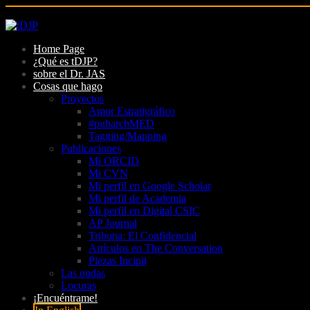
Skip
to
Home Page
content
¿Qué es tDJP?
sobre el Dr. JAS
Cosas que hago
Proyectos
Amor Estratigráfico
#pubarchMED
Tagging/Mapping
Publicaciones
Mi ORCID
Mi CVN
Mi perfil en Google Scholar
Mi perfil de Academia
Mi perfil en Digital CSIC
AP Journal
Tribuna: El Confidencial
Artículos en The Conversation
Piezas Incipit
Las ondas
Locuras
¡Encuéntrame!