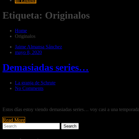
In English
Etiqueta:
Originalos
Home
Originalos
Jaime Almansa Sánchez
mayo 8, 2020
Demasiadas series…
La granja de Schrute
No Comments
Estos días estoy viendo demasiadas series… voy casi a una temporada 
Read More