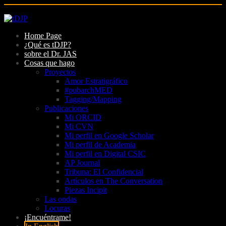
Skip
to
Home Page
content
¿Qué es tDJP?
sobre el Dr. JAS
Cosas que hago
Proyectos
Amor Estratigráfico
#pubarchMED
Tagging/Mapping
Publicaciones
Mi ORCID
Mi CVN
Mi perfil en Google Scholar
Mi perfil de Academia
Mi perfil en Digital CSIC
AP Journal
Tribuna: El Confidencial
Artículos en The Conversation
Piezas Incipit
Las ondas
Locuras
¡Encuéntrame!