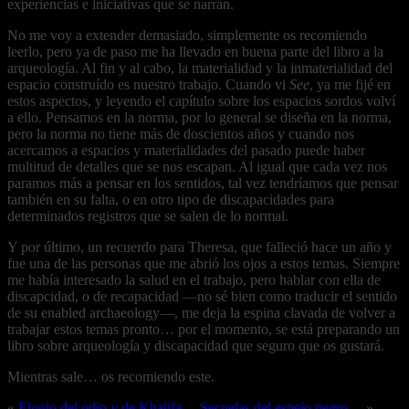
experiencias e iniciativas que se narran.
No me voy a extender demasiado, simplemente os recomiendo
leerlo, pero ya de paso me ha llevado en buena parte del libro a la
arqueología. Al fin y al cabo, la materialidad y la inmaterialidad del
espacio construído es nuestro trabajo. Cuando vi
See
, ya me fijé en
estos aspectos, y leyendo el capítulo sobre los espacios sordos volví
a ello. Pensamos en la norma, por lo general se diseña en la norma,
pero la norma no tiene más de doscientos años y cuando nos
acercamos a espacios y materialidades del pasado puede haber
multitud de detalles que se nos escapan. Al igual que cada vez nos
paramos más a pensar en los sentidos, tal vez tendríamos que pensar
también en su falta, o en otro tipo de discapacidades para
determinados registros que se salen de lo normal.
Y por último, un recuerdo para Theresa, que falleció hace un año y
fue una de las personas que me abrió los ojos a estos temas. Siempre
me había interesado la salud en el trabajo, pero hablar con ella de
discapcidad, o de recapacidad —no sé bien como traducir el sentido
de su enabled archaeology—, me deja la espina clavada de volver a
trabajar estos temas pronto… por el momento, se está preparando un
libro sobre arqueología y discapacidad que seguro que os gustará.
Mientras sale… os recomiendo este.
«
Elogio del odio y de Khalifa…
Secuelas del espejo negro…
»