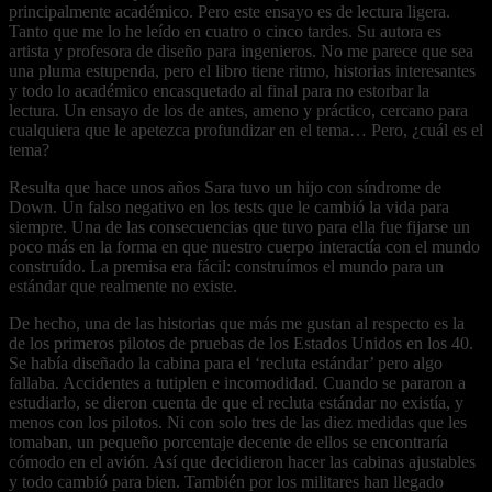
principalmente académico. Pero este ensayo es de lectura ligera.
Tanto que me lo he leído en cuatro o cinco tardes. Su autora es
artista y profesora de diseño para ingenieros. No me parece que sea
una pluma estupenda, pero el libro tiene ritmo, historias interesantes
y todo lo académico encasquetado al final para no estorbar la
lectura. Un ensayo de los de antes, ameno y práctico, cercano para
cualquiera que le apetezca profundizar en el tema… Pero, ¿cuál es el
tema?
Resulta que hace unos años Sara tuvo un hijo con síndrome de
Down. Un falso negativo en los tests que le cambió la vida para
siempre. Una de las consecuencias que tuvo para ella fue fijarse un
poco más en la forma en que nuestro cuerpo interactía con el mundo
construído. La premisa era fácil: construímos el mundo para un
estándar que realmente no existe.
De hecho, una de las historias que más me gustan al respecto es la
de los primeros pilotos de pruebas de los Estados Unidos en los 40.
Se había diseñado la cabina para el ‘recluta estándar’ pero algo
fallaba. Accidentes a tutiplen e incomodidad. Cuando se pararon a
estudiarlo, se dieron cuenta de que el recluta estándar no existía, y
menos con los pilotos. Ni con solo tres de las diez medidas que les
tomaban, un pequeño porcentaje decente de ellos se encontraría
cómodo en el avión. Así que decidieron hacer las cabinas ajustables
y todo cambió para bien. También por los militares han llegado