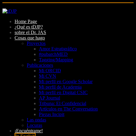
Skip
to
Home Page
content
¿Qué es tDJP?
sobre el Dr. JAS
Cosas que hago
Proyectos
Amor Estratigráfico
#pubarchMED
Tagging/Mapping
Publicaciones
Mi ORCID
Mi CVN
Mi perfil en Google Scholar
Mi perfil de Academia
Mi perfil en Digital CSIC
AP Journal
Tribuna: El Confidencial
Artículos en The Conversation
Piezas Incipit
Las ondas
Locuras
¡Encuéntrame!