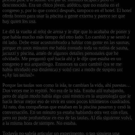
desconocido. Era un chico jóven, atlético, que no estaba en el
congreso y, por lo que conocí después, tampoco en el hotel. El hotel
oferta bonos para usar la piscina a gente externa y parece ser que
hay quien los usa.
Le dió la vuelta al reloj de arena y le dije que lo acababa de poner y
que había mucho más tiempo del otro lado. Lo cambió y se sentó a
mi lado. Debe estar acostumbrado a hablar con gente en las saunas,
porque en unos minutos me había contado toda su rutina de sauna,
jacuzzi y piscina, amén de algunos detalles personales que he
olvidado. Me preguntó qué hacía ahí y le dije que estaba en un
congreso y era arqueólogo. Entonces su cara cambió (ya se me
había olvidado esa dinámica) y soltó casi a modo de suspiro un:
«¡Ay las taulas!»
Porque las taulas son como la isla, te cambian la vida, ahí puestas…
Dos veces me lo repitió. No era de la isla. Estaba allí trabajando,
pero de algún modo había algo casi mistico en la arqueología que le
hacía llevar mejor eso de vivir en unos pocos kilómetros cuadrados.
Al rato, dos compañeras que estaban en la piscina pasaron y cesó la
conversación. En un minuto ya estaba hablando otra vez con ellas,
pero no pude profundizar en eso de las taulas. Al día siguiente volví,
a la misma hora de siempre. No estaba.
Todavía no sabría articular un experimento, o tan siquiera una