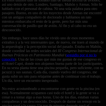
En estos últimos días he tomado más de media docena de aviones,
así uno detrás de otro. Londres, Santiago, Mahón y Atenas. Sólo he
hablado con el personal de cabina. Ni una sola palabra para otro
pasajero. Bueno, en uno de los trayectos desde Atenas me encontré
con un antiguo compañero de doctorado y hablamos un rato
mientras embarcaba el resto de la gente, pero fue más una
conversación de pasillo que de avión. Al fin y al cabo no era un
desconocido.
Sin embargo, hace unos días he vivido uno de esos momentos
extraños y a la vez interesantes que, de nuevo, me traen al mundo de
la arqueología y la percepción social del pasado. Estaba en Mahón,
donde coordiné las redes sociales del
III Congreso Internacional de
Buenas Prácticas en Patrimonio Mundial
(
seguidlo por si no lo
conocéis
). Una de las cosas que más me gustan de ese congreso es
el Hotel Capri, donde nos alojamos buena parte de los participantes.
En su sexta planta tiene una piscina pequeña, pero suficiente, con su
jacuzzi y sus saunas. Cada día, cuando vuelvo del congreso, me
gusta subir un rato para relajarme antes de continuar con el trabajo.
Un día, tuve un encuentro inesperado.
No estoy acostumbrado a encontrarme con gente en la piscina (en
esa). Normalmente ocupamos casi todo el hotel y la gente se va a
cenar o a tomar algo a esas horas. Uno de los días, estaban varias
compañeras y un desconocido. Después de darme un remojo en la
piscina pasé a la sauna. Un par de minutos después pasó el